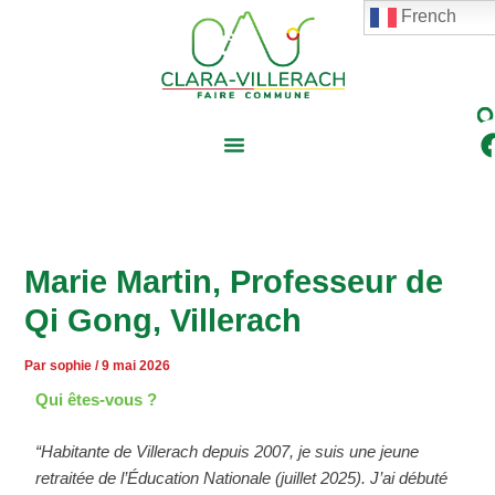
contenu
Aller
Navigation
French
principal
au
des
contenu
articles
Marie Martin, Professeur de
Qi Gong, Villerach
Par
sophie
/
9 mai 2026
Qui êtes-vous ?
“Habitante de Villerach depuis 2007, je suis une jeune
retraitée de l’Éducation Nationale (juillet 2025). J’ai débuté