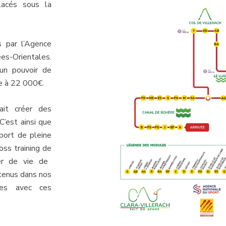
lacés sous la
s par l’Agence
es-Orientales.
un pouvoir de
ve à 22 000€.
ait créer des
C’est ainsi que
port de pleine
ross training de
er de vie de
tenus dans nos
ées avec ces