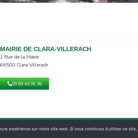
MAIRIE DE CLARA-VILLERACH
1 Rue de la Mairie
66500 Clara-Villerach
09 60 43 06 36
Accueil
Accessibilité
Plan d
eure expérience sur notre site web. Si vous continuez à utiliser ce sit