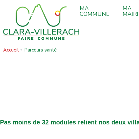
contenu
Aller
principal
MA
MA
au
COMMUNE
MAIRI
contenu
Accueil
Parcours santé
Pas moins de 32 modules relient nos deux vill