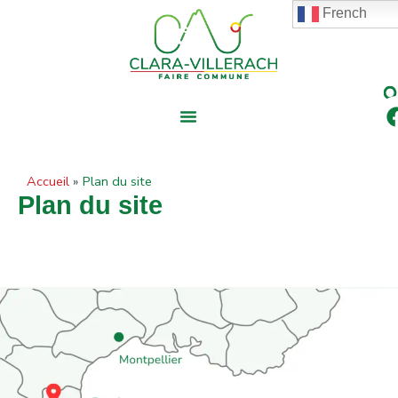
contenu
Aller
French
principal
au
contenu
Accueil
Plan du site
Plan du site