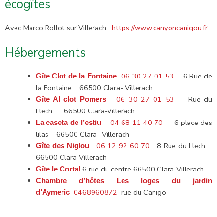
écogîtes
Avec Marco Rollot sur Villerach
https://www.canyoncanigou.fr
Hébergements
06 30 27 01 53
6 Rue de
Gîte Clot de la Fontaine
la Fontaine 66500 Clara- Villerach
06 30 27 01 53
Rue du
Gîte Al clot Pomers
Llech 66500 Clara-Villerach
04 68 11 40 70
6 place des
La caseta de l’estiu
lilas 66500 Clara- Villerach
06 12 92 60 70
8 Rue du Llech
Gîte des Niglou
66500 Clara-Villerach
6 rue du centre 66500 Clara-Villerach
Gîte le Cortal
Chambre d’hôtes Les loges du jardin
0468960872
rue du Canigo
d’Aymeric