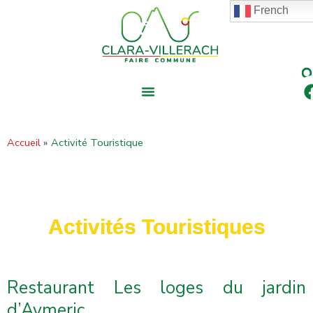
contenu
Aller
French
principal
au
contenu
Accueil
Activité Touristique
Activités Touristiques
Restaurant Les loges du jardin
d’Aymeric