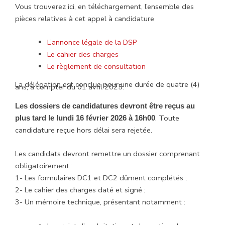
Vous trouverez ici, en téléchargement, l’ensemble des
pièces relatives à cet appel à candidature
L’annonce légale de la DSP
Le cahier des charges
Le règlement de consultation
La délégation est conclue pour une durée de quatre (4)
ans, à compter du 01 avril 2025.
Les dossiers de candidatures devront être reçus au
. Toute
plus tard le lundi 16 février 2026 à 16h00
candidature reçue hors délai sera rejetée.
Les candidats devront remettre un dossier comprenant
obligatoirement :
1- Les formulaires DC1 et DC2 dûment complétés ;
2- Le cahier des charges daté et signé ;
3- Un mémoire technique, présentant notamment :