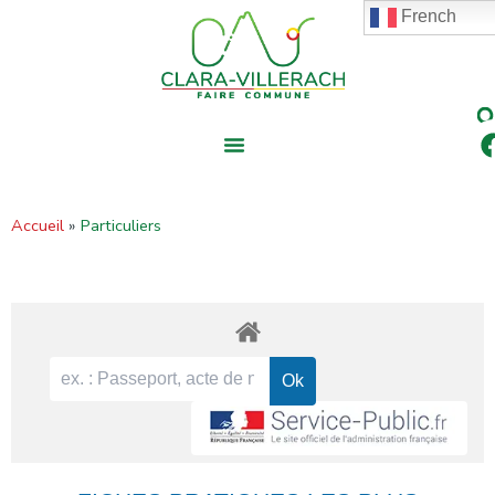
contenu
Aller
French
principal
au
contenu
Accueil
Particuliers