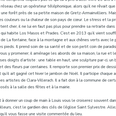
 réseau chez un opérateur téléphonique, alors qu’il ne rêvait que 
 une forêt près de sa petite maison de Gretz-Armainvilliers. Mais
les couleurs ou la chaleur de son pays de cœur. Le stress et la p
oûtent cher, il ne lui en faut pas plus pour prendre sa retraite dans
 qui habite Los Masos et Prades. C’est en 2013 qu’il vient souffl
e de La fontaine, face à la montagne et aux chênes verts avec le 
es pieds. Il prend soin de sa santé et de son petit coin de paradi
vous y promener, il aménage les abords de sa maison, la rue et l
es doigts d’artiste : une table en haut, une sculpture par-ci, un 
t des fleurs par centaines. Il remporte son premier prix de dessi
qu’il ait gagné cet hiver le jambon de Noël. Il participe chaque 
des artistes de Clara-Villerach. Il a fait don à la commune de cert
sés à la salle des fêtes et à la mairie.
t à donner un coup de main à Louis vous le croiserez souvent dan
ailleurs, c’est le gardien des clés de l’église Saint Sylvestre. All
 qu’il vous fasse une visite commentée du lieu.