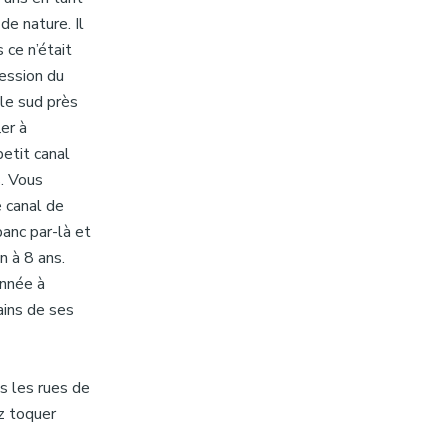
de nature. Il
 ce n’était
ression du
 le sud près
er à
petit canal
s. Vous
e canal de
banc par-là et
n à 8 ans.
année à
ains de ses
s les rues de
ez toquer