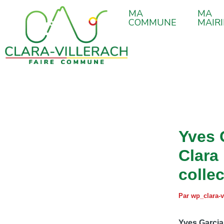
contenu
Aller
Navigation
principal
MA
MA
au
des
COMMUNE
MAIRI
contenu
articles
Yves 
Clara
collec
Par
wp_clara-v
Yves Garcia