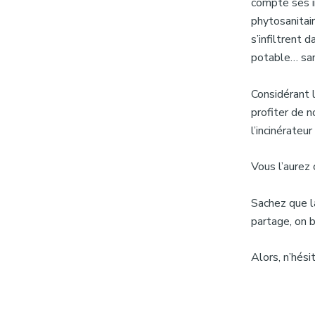
compte ses i
phytosanitair
s’infiltrent
potable… sans
Considérant 
profiter de 
l’incinérateu
Vous l’aurez
Sachez que l
partage, on b
Alors, n’hési