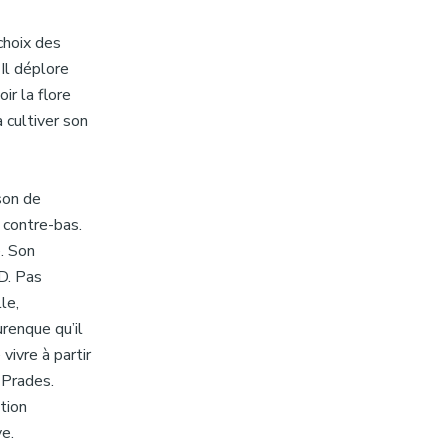
 choix des
Il déplore
ir la flore
 cultiver son
son de
n contre-bas.
e. Son
BD. Pas
le,
urenque qu’il
vivre à partir
 Prades.
ation
ve.