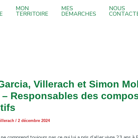
MON
MES
NOUS
E
TERRITOIRE
DEMARCHES
CONTACT
Garcia, Villerach et Simon Mol
 – Responsables des compos
tifs
illerach
/
2 décembre 2024
ne comprend toujours pas ce qui lui a pris d’aller vivre 23 ans à 