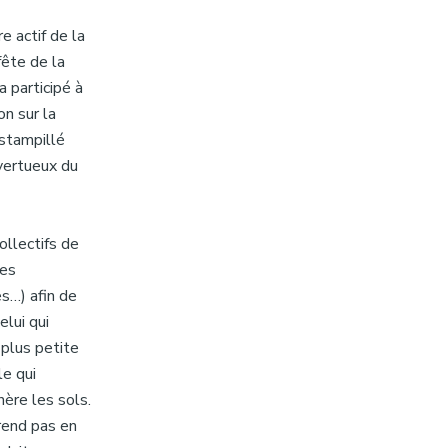
e actif de la
fête de la
a participé à
on sur la
estampillé
vertueux du
ollectifs de
les
s…) afin de
elui qui
 plus petite
le qui
nère les sols.
prend pas en