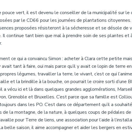
 pouce vert, il est devenu le conseiller de la municipalité sur le
osées par le CD66 pour les journées de plantations citoyennes. 
sences proposées résisteront à la sécheresse et se désole de vo
. Il continue tant bien que mal à prendre soin de ses plantes et à
.
ment ce qui a convaincu Simon : acheter à Clara cette petite mai
y avait tant à faire, oui mais parce qu’il y avait ce lopin de terre e
propres légumes, travailler la terre, le vivant, c’est ce qui l’anim
ille et la brindille à la bouche, on pourrait le croire sorti d’une 
l a vécu ici et là dans quelques grandes agglomérations, Marseil
on, Grenoble et Bruxelles. C’est parce que sa famille est Collio
toujours dans les PO. C’est dans ce département qu’il a souhaité 
 de la montagne, de la nature, à quelques coups de pédales de
ravaille pour Terre de liens, une association pour l’aide à l’install
a belle saison, il aime accompagner et aider les bergers en esti