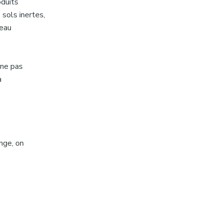
oduits
 sols inertes,
’eau
 ne pas
à
nge, on