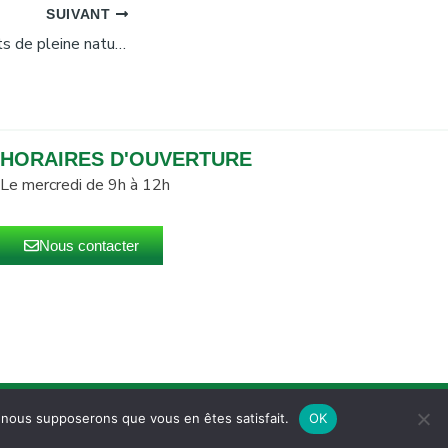
SUIVANT
Marco Rollot, sports de pleine nature, hébergements en écogîtes, Canyon Canigou, Villerach
HORAIRES D'OUVERTURE
Le mercredi de 9h à 12h
Nous contacter
u site
Mentions légales
e, nous supposerons que vous en êtes satisfait.
OK