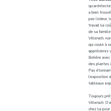
qu’architecte
a bien trouvé
pas l’odeur, 
travail lui c
de sa famille
Villerach, ru
qui coule à s
apprécierez 
Bohère avec s
des plantes e
Pas étonnant 
l’exposition 
tableaux expo
Toujours prê
Villerach. D’
chez lui pour