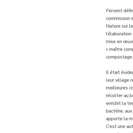
Fervent défen
commission e
Nature sur le
l’élaboration
mise en œuvr
« maître com
compostage.
Il était évi
leur village 
meilleures c
récolter au b
enrichit la t
bactérie, aux
apporte la ma
C’est une aut