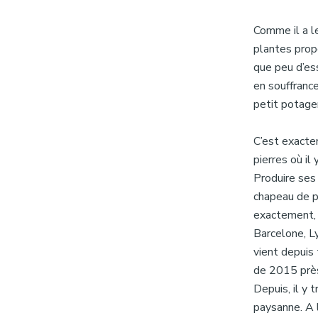
Comme il a le
plantes prop
que peu d’es
en souffrance
petit potager
C’est exacte
pierres où il 
Produire ses 
chapeau de pa
exactement, i
Barcelone, Ly
vient depuis 
de 2015 près
Depuis, il y t
paysanne. A l