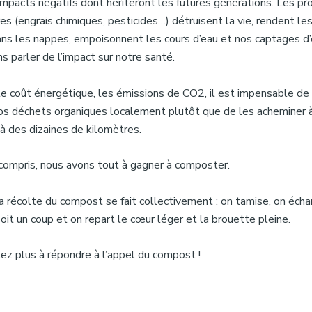
mpacts négatifs dont hériteront les futures générations. Les pr
es (engrais chimiques, pesticides…) détruisent la vie, rendent les
 dans les nappes, empoisonnent les cours d’eau et nos captages d
 parler de l’impact sur notre santé.
le coût énergétique, les émissions de CO2, il est impensable de
nos déchets organiques localement plutôt que de les acheminer 
r à des dizaines de kilomètres.
 compris, nous avons tout à gagner à composter.
a récolte du compost se fait collectivement : on tamise, on écha
oit un coup et on repart le cœur léger et la brouette pleine.
tez plus à répondre à l’appel du compost !