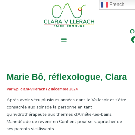
contenu
Aller
Navigation
French
principal
au
des
contenu
articles
Marie Bô, réflexologue, Clara
Par
wp_clara-villerach
/
2 décembre 2024
Après avoir vécu plusieurs années dans le Vallespir et s’être
consacrée aux soinsde la personne en tant
qu’hydrothérapeute aux thermes d’Amélie-les-bains,
Mariedécide de revenir en Conflent pour se rapprocher de
ses parents vieillissants.