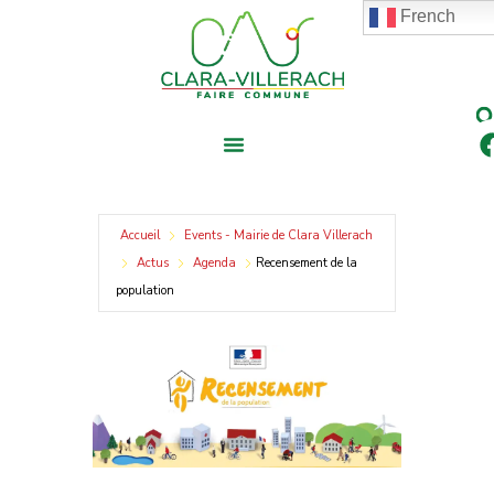
contenu
Aller
French
principal
au
contenu
Accueil
Events - Mairie de Clara Villerach
Actus
Agenda
Recensement de la
population