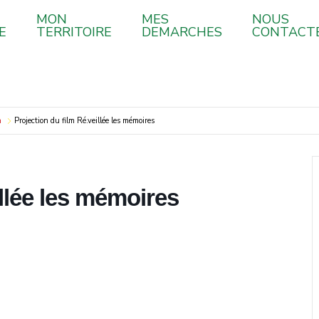
MON
MES
NOUS
E
TERRITOIRE
DEMARCHES
CONTACT
a
Projection du film Ré.veillée les mémoires
illée les mémoires