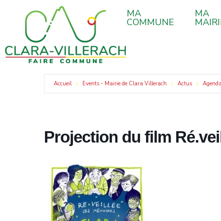
contenu
Aller
principal
MA
MA
au
COMMUNE
MAIRI
contenu
Accueil
Events - Mairie de Clara Villerach
Actus
Agend
Projection du film Ré.ve