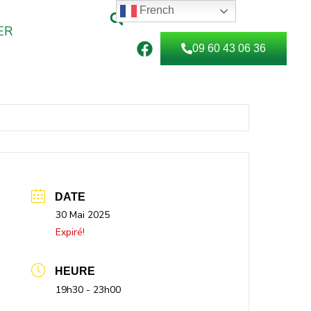
French
ER
F
09 60 43 06 36
a
c
e
b
o
o
k
DATE
30 Mai 2025
Expiré!
HEURE
19h30 - 23h00