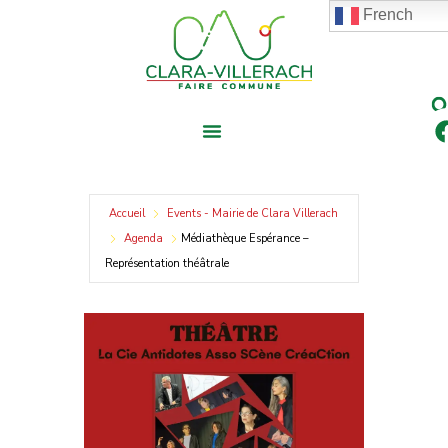
contenu
Aller
French
principal
au
contenu
Accueil
Events - Mairie de Clara Villerach
Agenda
Médiathèque Espérance –
Représentation théâtrale