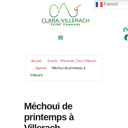
contenu
Aller
French
principal
au
contenu
Accueil
Events - Mairie de Clara Villerach
Agenda
Méchoui de printemps à
Villerach
Méchoui de
printemps à
Villerach