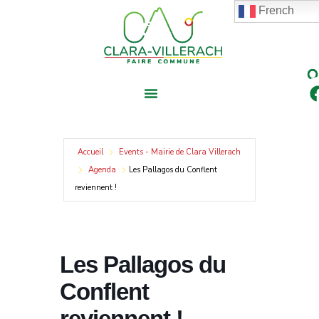
contenu
Aller
French
principal
au
contenu
Accueil
Events - Mairie de Clara Villerach
Agenda
Les Pallagos du Conflent
reviennent !
Les Pallagos du
Conflent
reviennent !