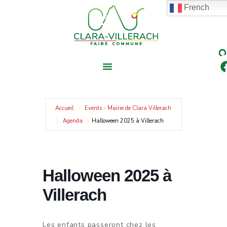
contenu
Aller
French
principal
au
contenu
Accueil
Events - Mairie de Clara Villerach
Agenda
Halloween 2025 à Villerach
Halloween 2025 à
Villerach
Les enfants passeront chez les