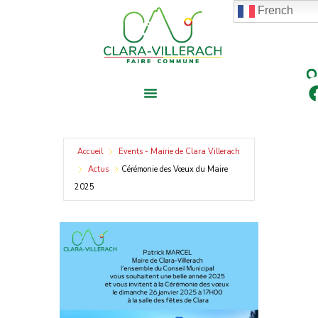
contenu
Aller
French
principal
au
contenu
Accueil
Events - Mairie de Clara Villerach
Actus
Cérémonie des Vœux du Maire
2025