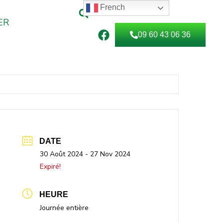
French
ER
F
09 60 43 06 36
a
c
e
b
o
o
k
DATE
30 Août 2024
- 27 Nov 2024
Expiré!
HEURE
Journée entière