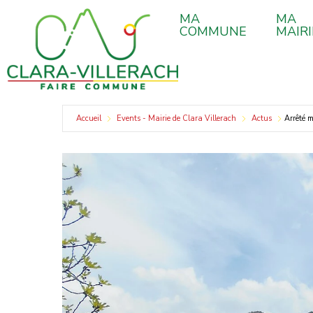
contenu
Aller
principal
MA
MA
au
COMMUNE
MAIRI
contenu
Accueil
Events - Mairie de Clara Villerach
Actus
Arrêté m