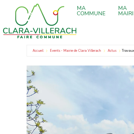
contenu
Aller
principal
MA
MA
au
COMMUNE
MAIRI
contenu
Accueil
Events - Mairie de Clara Villerach
Actus
Travau