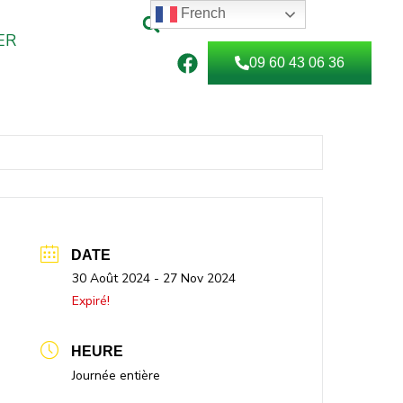
French
ER
F
09 60 43 06 36
a
c
e
b
o
o
k
DATE
30 Août 2024
- 27 Nov 2024
Expiré!
HEURE
Journée entière