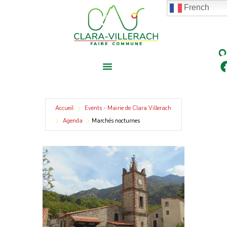
contenu
Aller
French
principal
au
contenu
Accueil
Events - Mairie de Clara Villerach
Agenda
Marchés nocturnes