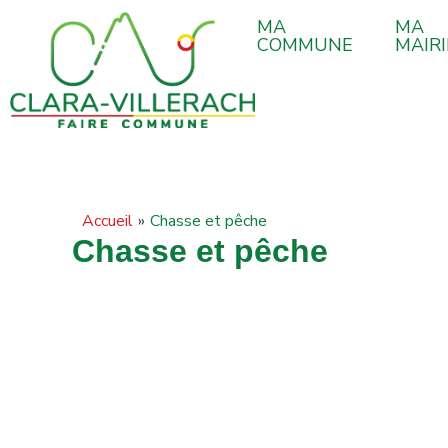
contenu
Aller
principal
MA
MA
au
COMMUNE
MAIRI
contenu
Accueil
Chasse et pêche
Chasse et pêche