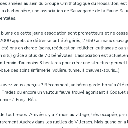
 ses années au sein du Groupe Ornithologique du Roussillon, est
 La charbonnière, une association de Sauvegarde de la Faune Sa
entales.
 bilans de cette jeune association sont prometteurs et ne cesse
er, 2000 appels de détresse ont été gérés, 2 650 animaux sauva
été pris en charge (soins, rééducation, relâcher, euthanasie ou s
in situ) grâce à plus de 70 bénévoles. L’association est actuelle
n terrain d’au moins 3 hectares pour créer une structure permett
bale des soins (infirmerie, volière, tunnel à chauves-souris…).
s avez-vous aperçus ? Récemment, un héron garde-bœuf a été re
e Prades ou encore un vautour fauve trouvé agonisant à Codalet a
rnier à Força Réal.
de tout repos. Arrivée il y a 7 mois au village, très occupée, par
 rarement Audrey dans les ruelles de Villerach. Mais quand on a 