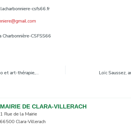
lacharbonniere-csfs66.fr
onniere@gmail.com
La Charbonnière-CSFSS66
Céline Bosch, hypno et art-thérapie, Clara
Loïc Saussez, a
MAIRIE DE CLARA-VILLERACH
1 Rue de la Mairie
66500 Clara-Villerach