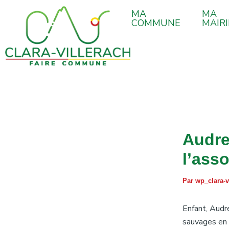
contenu
Aller
Navigation
principal
MA
MA
au
des
COMMUNE
MAIRI
contenu
articles
Audre
l’ass
Par
wp_clara-v
Enfant, Audre
sauvages en 