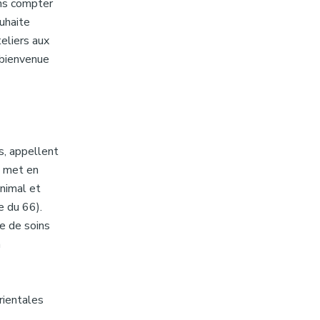
ans compter
uhaite
teliers aux
 bienvenue
s, appellent
e met en
animal et
e du 66).
re de soins
n
rientales