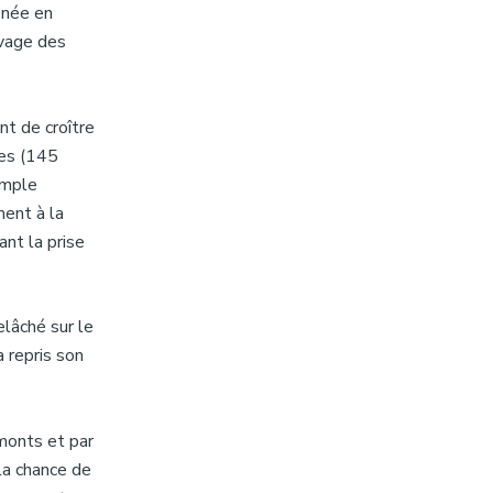
 née en
uvage des
nt de croître
ges (145
imple
ment à la
ant la prise
lâché sur le
 repris son
 monts et par
la chance de