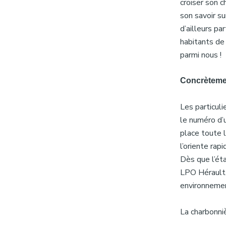
croiser son 
son savoir s
d’ailleurs pa
habitants de
parmi nous !
Concrèteme
Les particul
le numéro d’
place toute l
l’oriente rap
Dès que l’éta
LPO Hérault. 
environnemen
La charbonni