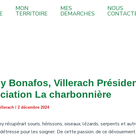
MON
MES
NOUS
E
TERRITOIRE
DEMARCHES
CONTACT
y Bonafos, Villerach Préside
ociation La charbonnière
illerach
/
2 décembre 2024
y récupérait souris, hérissons, oiseaux, lézards, serpents et aut
détresse pour les soigner. De cette passion, de ce dévouement 