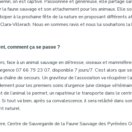
chemin, on est captivé. Passionnée et généreuse, elle partage s
ur la faune sauvage et son attachement pour les animaux. Elle so
rticiper à la prochaine fête de la nature en proposant différents a
 Clara-Villerach. Nous en sommes ravis et nous lui souhaitons la
nt, comment ça se passe ?
iers, face à un animal sauvage en détresse, oiseaux et mammifère
urgence 07 66 79 23 07, disponible 7 jours/7. C’est alors que s
a chaîne de secours. Un graviteur de l’association va récupérer l’
idement pour les premiers soins d’urgence (une clinique vétérinair
t de l’animal le permet, un rapatrieur le transporte dans le cent
Si tout va bien, après sa convalescence, il sera relâché dans so
t naturel.
ère, Centre de Sauvegarde de la Faune Sauvage des Pyrénées O