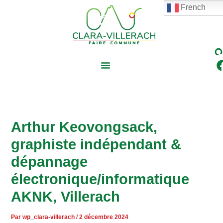
contenu
Aller
Navigation
French
principal
au
des
contenu
articles
Arthur Keovongsack,
graphiste indépendant &
dépannage
électronique/informatique
AKNK, Villerach
Par
wp_clara-villerach
/
2 décembre 2024