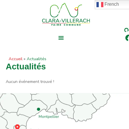
contenu
Aller
French
principal
au
contenu
Accueil
Actualités
Actualités
Aucun événement trouvé !