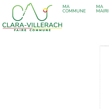
contenu
Aller
principal
MA
MA
au
COMMUNE
MAIRI
contenu